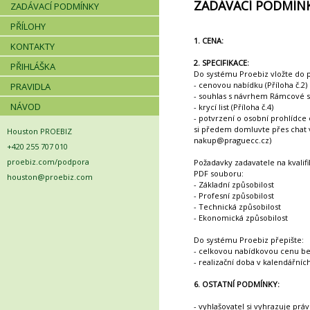
ZADÁVACÍ PODMÍN
ZADÁVACÍ PODMÍNKY
PŘÍLOHY
1. CENA:
KONTAKTY
2. SPECIFIKACE:
PŘIHLÁŠKA
Do systému Proebiz vložte do p
- cenovou nabídku (Příloha č.2)
PRAVIDLA
- souhlas s návrhem Rámcové sm
NÁVOD
- krycí list (Příloha č.4)
- potvrzení o osobní prohlídce
si předem domluvte přes chat v
Houston PROEBIZ
nakup@praguecc.cz)
+420 255 707 010
proebiz.com/podpora
Požadavky zadavatele na kvalif
PDF souboru:
houston@proebiz.com
- Základní způsobilost
- Profesní způsobilost
- Technická způsobilost
- Ekonomická způsobilost
Do systému Proebiz přepište:
- celkovou nabídkovou cenu b
- realizační doba v kalendářní
6. OSTATNÍ PODMÍNKY:
- vyhlašovatel si vyhrazuje pr