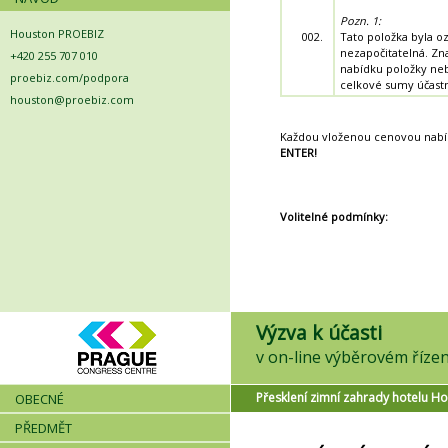
Pozn. 1:
Houston PROEBIZ
002.
Tato položka byla o
nezapočitatelná. Z
+420 255 707 010
nabídku položky ne
proebiz.com/podpora
celkové sumy účastn
houston@proebiz.com
Každou vloženou cenovou nabí
ENTER!
Volitelné podmínky:
Výzva k účasti
Přesklení zimní zahrady hotelu Ho
OBECNÉ
PŘEDMĚT