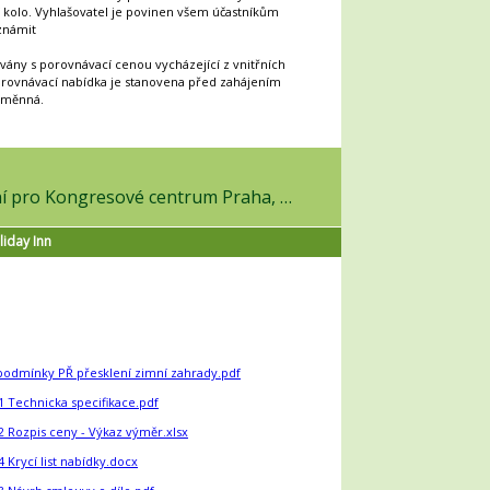
ší kolo. Vyhlašovatel je povinen všem účastníkům
známit
ány s porovnávací cenou vycházející z vnitřních
porovnávací nabídka je stanovena před zahájením
neměnná.
v on-line výběrovém řízení pro Kongresové centrum Praha, a.s.
liday Inn
podmínky PŘ přesklení zimní zahrady.pdf
 1 Technicka specifikace.pdf
 2 Rozpis ceny - Výkaz výměr.xlsx
 4 Krycí list nabídky.docx