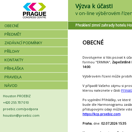
Výzva k účasti
Přesklení zimní zahrady hotelu Ho
OBECNÉ
PŘEDMĚT
OBECNÉ
ZADÁVACÍ PODMÍNKY
PŘÍLOHY
Dovolujeme si Vás pozvat k úča
KONTAKTY
formou "ERMMA",
Zapečetěné 
14:00
.
PŘIHLÁŠKA
Výběrovém řízení může probíha
PRAVIDLA
NÁVOD
V případě Vašeho zájmu si pros
kterou naleznete v části
Přihlá
Houston PROEBIZ
Po vyplnění Přihlášky, ve které
+420 255 707 010
bude dle Harmonogramu zaslán d
proebiz.com/podpora
přístupovými údaji můžete vsto
https://kcp.proebiz.com
.
houston@proebiz.com
Praha
, dne:
02.07.2026 15:35