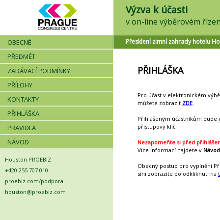
Výzva k účasti
Přesklení zimní zahrady hotelu Ho
OBECNÉ
PŘEDMĚT
PŘIHLÁŠKA
ZADÁVACÍ PODMÍNKY
PŘÍLOHY
Pro účast v elektronickém výběr
KONTAKTY
můžete zobrazit
ZDE
.
PŘIHLÁŠKA
Přihlášeným účastníkům bude 
přístupový klíč.
PRAVIDLA
NÁVOD
Nezapomeňte si před přihlášen
Více informací najdete v
Návod
Houston PROEBIZ
Obecný postup pro vyplnění Při
+420 255 707 010
síni zobrazíte po odkliknutí na
proebiz.com/podpora
houston@proebiz.com