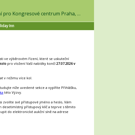
v on-line výběrovém řízení pro Kongresové centrum Praha, a.s.
liday Inn
sti ve výběrovém řízení, které se uskuteční
kolo
pro vložení Vaší nabídky končí
27.07.2026 v
t v režimu více kol.
tudujte níže uvedené sekce a vyplňte Přihlášku,
ška
této Výzvy.
 si zvolíte své přístupové jméno a heslo, Vám
esetimístný přístupový klíč a teprve s těmito
upit do elektronické aukční síně na adrese