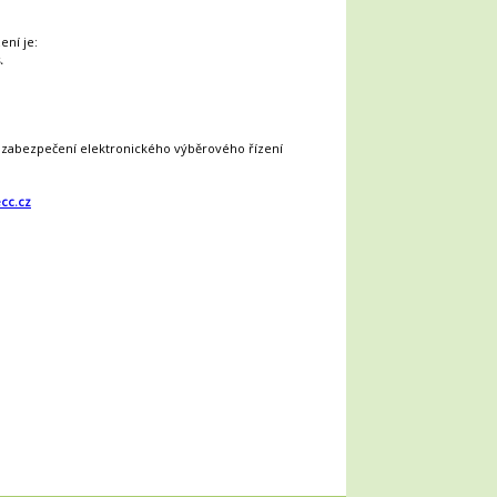
ení je:
.
 zabezpečení elektronického výběrového řízení
cc.cz