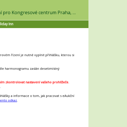
v on-line výběrovém řízení pro Kongresové centrum Praha, a.s.
liday Inn
ovém řízení je nutné vyplnit přihlášku, kterou si
dle harmonogramu zaslán desetimístný
ím zkontrolovat nastavení vašeho prohlížeče.
.
hlášky a informace o tom, jak pracovat s eAukční
tento odkaz
.