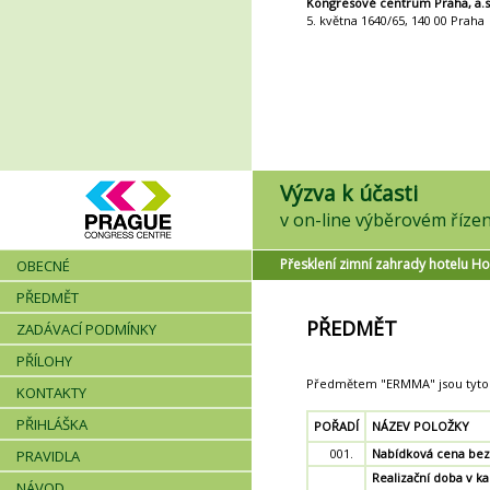
Kongresové centrum Praha, a.s
5. května 1640/65, 140 00 Praha
Výzva k účasti
Přesklení zimní zahrady hotelu Ho
OBECNÉ
PŘEDMĚT
PŘEDMĚT
ZADÁVACÍ PODMÍNKY
PŘÍLOHY
Předmětem "ERMMA" jsou tyto 
KONTAKTY
PŘIHLÁŠKA
POŘADÍ
NÁZEV POLOŽKY
001.
Nabídková cena be
PRAVIDLA
Realizační doba v k
NÁVOD