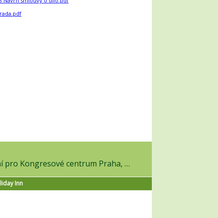
 3 Návrh smlouvy o dílo.pdf
rada.pdf
v on-line výběrovém řízení pro Kongresové centrum Praha, a.s.
liday Inn