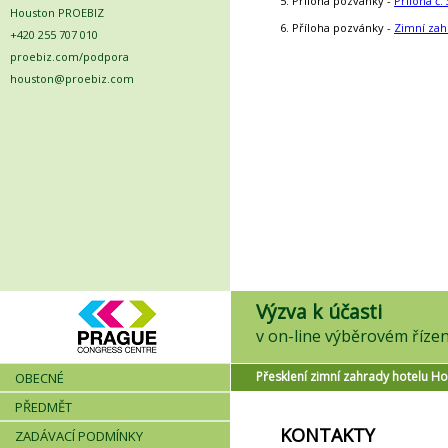
5. Příloha pozvánky -
Příloha č.
Houston PROEBIZ
6. Příloha pozvánky -
Zimní zah
+420 255 707 010
proebiz.com/podpora
houston@proebiz.com
Výzva k účasti
Přesklení zimní zahrady hotelu Ho
OBECNÉ
PŘEDMĚT
KONTAKTY
ZADÁVACÍ PODMÍNKY