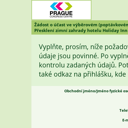
Žádost o účast ve výběrovém (poptávkovém
Přesklení zimní zahrady hotelu Holiday Inn
Vyplňte, prosím, níže požad
údaje jsou povinné. Po vypln
kontrolu zadaných údajů. Po
také odkaz na přihlášku, kde 
Obchodní jméno/Jméno fyzické oso
Tele
E-m