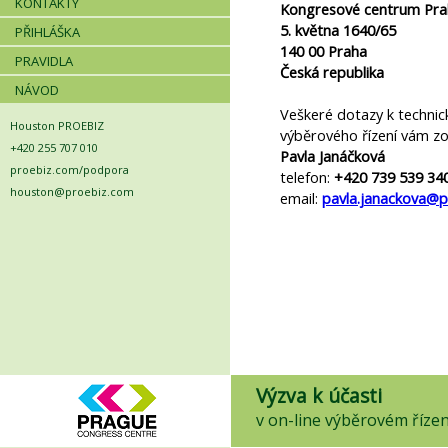
KONTAKTY
Kongresové centrum Prah
5. května 1640/65
PŘIHLÁŠKA
140 00
Praha
PRAVIDLA
Česká republika
NÁVOD
Veškeré dotazy k techni
Houston PROEBIZ
výběrového řízení vám zo
+420 255 707 010
Pavla Janáčková
proebiz.com/podpora
telefon:
+420 739 539 34
houston@proebiz.com
email:
pavla.janackova@p
Výzva k účasti