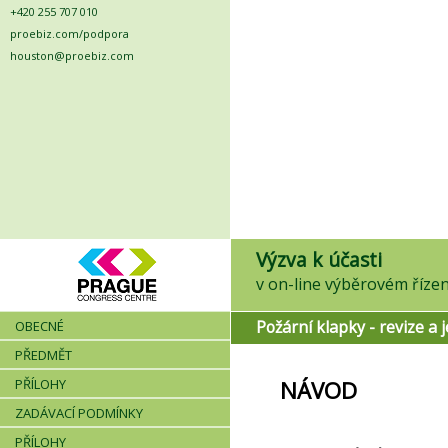
+420 255 707 010
proebiz.com/podpora
houston@proebiz.com
Výzva k účasti
Požární klapky - revize a j
OBECNÉ
PŘEDMĚT
PŘÍLOHY
NÁVOD
ZADÁVACÍ PODMÍNKY
PŘÍLOHY