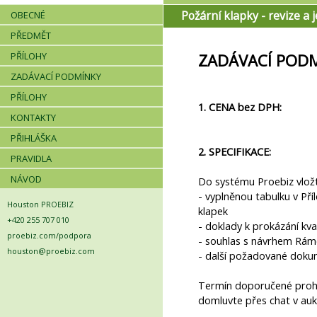
Požární klapky - revize a j
OBECNÉ
PŘEDMĚT
PŘÍLOHY
ZADÁVACÍ POD
ZADÁVACÍ PODMÍNKY
PŘÍLOHY
1. CENA bez DPH:
KONTAKTY
PŘIHLÁŠKA
2. SPECIFIKACE:
PRAVIDLA
NÁVOD
Do systému Proebiz vložt
- vyplněnou tabulku v Příl
Houston PROEBIZ
klapek
+420 255 707 010
- doklady k prokázání kval
proebiz.com/podpora
- souhlas s návrhem Rámc
houston@proebiz.com
- další požadované dokum
Termín doporučené prohl
domluvte přes chat v aukč