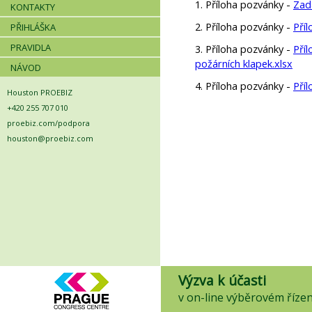
1. Příloha pozvánky -
Zad
KONTAKTY
2. Příloha pozvánky -
Příl
PŘIHLÁŠKA
PRAVIDLA
3. Příloha pozvánky -
Příl
požárních klapek.xlsx
NÁVOD
4. Příloha pozvánky -
Pří
Houston PROEBIZ
+420 255 707 010
proebiz.com/podpora
houston@proebiz.com
Výzva k účasti