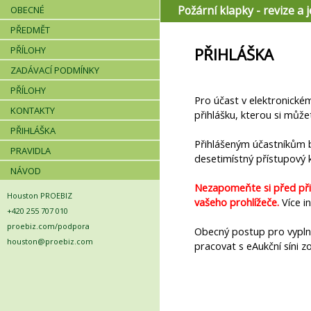
Požární klapky - revize a j
OBECNÉ
PŘEDMĚT
PŘÍLOHY
PŘIHLÁŠKA
ZADÁVACÍ PODMÍNKY
PŘÍLOHY
Pro účast v elektronickém
KONTAKTY
přihlášku, kterou si můž
PŘIHLÁŠKA
Přihlášeným účastníkům
PRAVIDLA
desetimístný přístupový kl
NÁVOD
Nezapomeňte si před při
Houston PROEBIZ
vašeho prohlížeče.
Více i
+420 255 707 010
proebiz.com/podpora
Obecný postup pro vyplně
houston@proebiz.com
pracovat s eAukční síni z