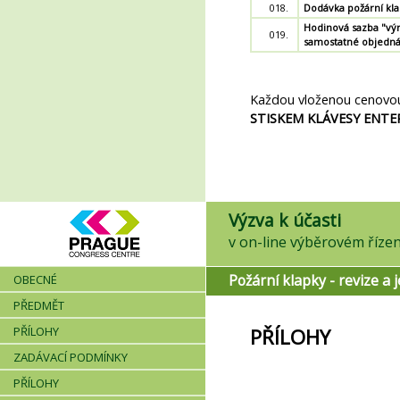
018.
Dodávka požární kla
Hodinová sazba "vý
019.
samostatné objedn
Každou vloženou cenovo
STISKEM KLÁVESY ENTER
Výzva k účasti
Požární klapky - revize a j
OBECNÉ
PŘEDMĚT
PŘÍLOHY
PŘÍLOHY
ZADÁVACÍ PODMÍNKY
PŘÍLOHY