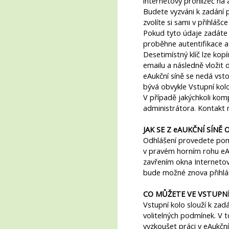
internetový prohlížeč na 
Budete vyzváni k zadání 
zvolíte si sami v přihláš
Pokud tyto údaje zadáte s
proběhne autentifikace a
Desetimístný klíč lze kop
emailu a následně vložit 
eAukční síně se nedá vs
bývá obvykle Vstupní kolo
V případě jakýchkoli komp
administrátora. Kontakt n
JAK SE Z eAUKČNÍ SÍNĚ
Odhlášení provedete pom
v pravém horním rohu eA
zavřením okna Internetov
bude možné znova přihlási
CO MŮŽETE VE VSTUPN
Vstupní kolo slouží k zad
volitelných podmínek. V 
vyzkoušet práci v eAukčn