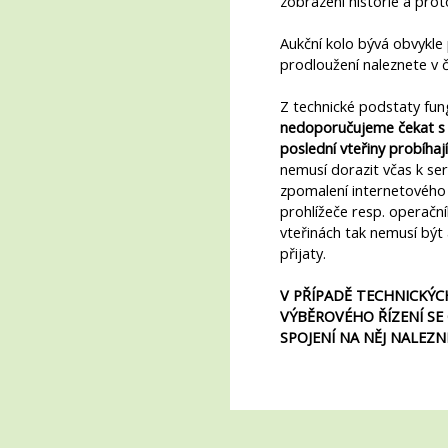
zobrazení historie a proto
Aukční kolo bývá obvykle 
prodloužení naleznete v 
Z technické podstaty fu
nedoporučujeme čekat s v
poslední vteřiny probíhají
nemusí dorazit včas k se
zpomalení internetového
prohlížeče resp. operačn
vteřinách tak nemusí bý
přijaty.
V PŘÍPADĚ TECHNICKÝC
VÝBĚROVÉHO ŘÍZENÍ SE
SPOJENÍ NA NĚJ NALEZN