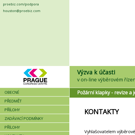
proebiz.com/podpora
houston@proebiz.com
Výzva k účasti
Požární klapky - revize a j
OBECNÉ
PŘEDMĚT
PŘÍLOHY
KONTAKTY
ZADÁVACÍ PODMÍNKY
PŘÍLOHY
Vyhlašovatelem výběrovéh