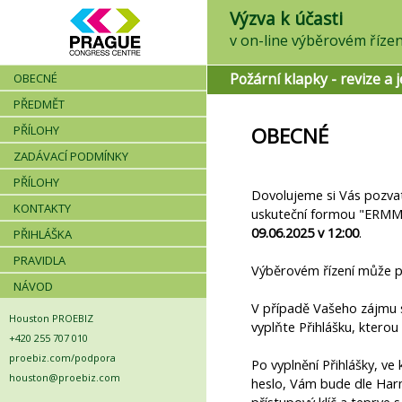
Výzva k účasti
Požární klapky - revize a j
OBECNÉ
PŘEDMĚT
PŘÍLOHY
OBECNÉ
ZADÁVACÍ PODMÍNKY
PŘÍLOHY
Dovolujeme si Vás pozvat
KONTAKTY
uskuteční formou "ERM
09.06.2025 v 12:00
.
PŘIHLÁŠKA
PRAVIDLA
Výběrovém řízení může pr
NÁVOD
V případě Vašeho zájmu s
Houston PROEBIZ
vyplňte Přihlášku, kterou
+420 255 707 010
proebiz.com/podpora
Po vyplnění Přihlášky, ve 
houston@proebiz.com
heslo, Vám bude dle Ha