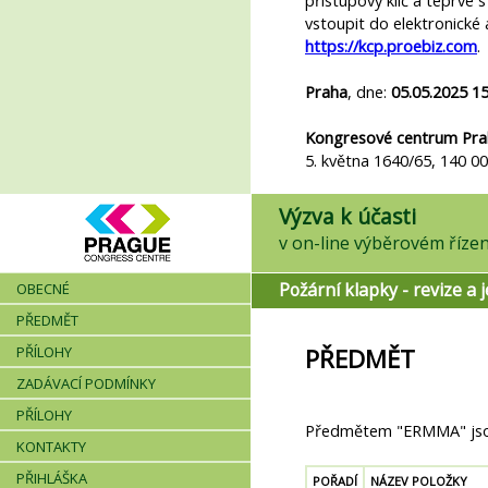
přístupový klíč a teprve
vstoupit do elektronické 
https://kcp.proebiz.com
.
Praha
, dne:
05.05.2025 15
Kongresové centrum Prah
5. května 1640/65, 140 0
Výzva k účasti
Požární klapky - revize a j
OBECNÉ
PŘEDMĚT
PŘÍLOHY
PŘEDMĚT
ZADÁVACÍ PODMÍNKY
PŘÍLOHY
Předmětem "ERMMA" jsou
KONTAKTY
PŘIHLÁŠKA
POŘADÍ
NÁZEV POLOŽKY