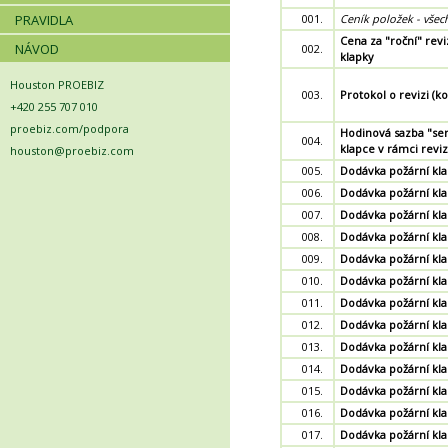
PRAVIDLA
001.
Ceník položek - vše
Cena za "roční" reviz
NÁVOD
002.
klapky
Houston PROEBIZ
003.
Protokol o revizi (k
+420 255 707 010
proebiz.com/podpora
Hodinová sazba "ser
004.
klapce v rámci reviz
houston@proebiz.com
005.
Dodávka požární kla
006.
Dodávka požární kla
007.
Dodávka požární kla
008.
Dodávka požární kla
009.
Dodávka požární kla
010.
Dodávka požární kla
011.
Dodávka požární kla
012.
Dodávka požární kla
013.
Dodávka požární kla
014.
Dodávka požární kla
015.
Dodávka požární kla
016.
Dodávka požární kla
017.
Dodávka požární kla