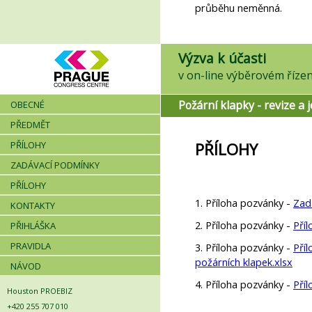
průběhu neměnná.
Výzva k účasti
Požární klapky - revize a j
OBECNÉ
PŘEDMĚT
PŘÍLOHY
PŘÍLOHY
ZADÁVACÍ PODMÍNKY
PŘÍLOHY
1. Příloha pozvánky -
Zad
KONTAKTY
2. Příloha pozvánky -
Příl
PŘIHLÁŠKA
PRAVIDLA
3. Příloha pozvánky -
Příl
požárních klapek.xlsx
NÁVOD
4. Příloha pozvánky -
Pří
Houston PROEBIZ
+420 255 707 010