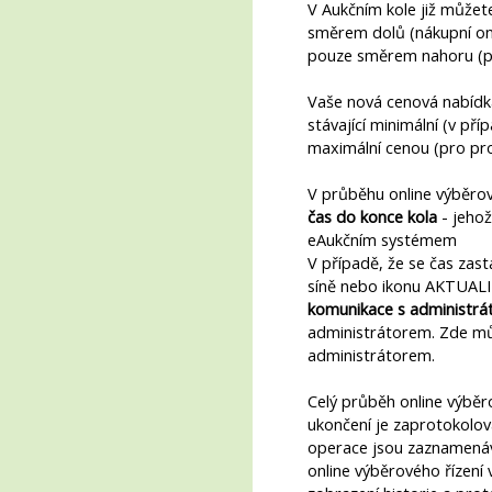
V Aukčním kole již může
směrem dolů (nákupní onl
pouze směrem nahoru (pro
Vaše nová cenová nabídk
stávající minimální (v př
maximální cenou (pro pro
V průběhu online výběrov
čas do konce kola
- jehož
eAukčním systémem
V případě, že se čas zast
síně nebo ikonu AKTUALI
komunikace s administr
administrátorem. Zde mů
administrátorem.
Celý průběh online výběr
ukončení je zaprotokolov
operace jsou zaznamenává
online výběrového řízen