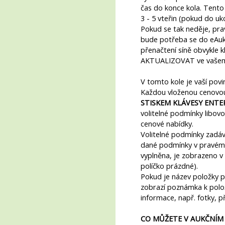
čas do konce kola. Tento
3 - 5 vteřin (pokud do u
Pokud se tak neděje, pr
bude potřeba se do eAukč
přenačtení síně obvykle 
AKTUALIZOVAT ve vašem 
V tomto kole je vaší povi
Každou vloženou cenovo
STISKEM KLÁVESY ENTER
volitelné podmínky libovo
cenové nabídky.
Volitelné podmínky zadáv
dané podmínky v pravém 
vyplněna, je zobrazeno v
políčko prázdné).
Pokud je název položky p
zobrazí poznámka k polož
informace, např. fotky, př
CO MŮŽETE V AUKČNÍM