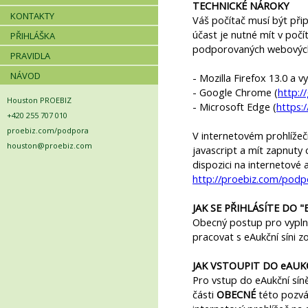
TECHNICKÉ NÁROKY
KONTAKTY
Váš počítač musí být při
účast je nutné mít v počí
PŘIHLÁŠKA
podporovaných webových
PRAVIDLA
NÁVOD
- Mozilla Firefox 13.0 a vy
- Google Chrome (
http:
Houston PROEBIZ
- Microsoft Edge (
https:
+420 255 707 010
proebiz.com/podpora
V internetovém prohlížeči
houston@proebiz.com
javascript a mít zapnuty 
dispozici na internetové 
http://proebiz.com/podp
JAK SE PŘIHLÁSÍTE DO 
Obecný postup pro vyplně
pracovat s eAukční síni z
JAK VSTOUPIT DO eAUKČ
Pro vstup do eAukční sín
části
OBECNÉ
této pozván